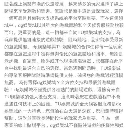
隨著線上娛樂市場的快速發展，越來越多的玩家選擇了線上
賭場來享受刺激和樂趣。無論您是新手還是資深玩家，選擇
一個可靠且具備強大支援系統的平台至關重要。而在這個領
域中，dg娛樂城以其強大的遊戲體驗和全天候客服服務脫穎
而出。更重要的是，這一切都來自於TU娛樂城的支持，為
玩家提供無縫連接的遊戲體驗，隨時隨地，您都能享受最新
的遊戲樂趣。 dg娛樂城與TU娛樂城的合作使得每一位玩家
都能在遊戲過程中獲得無與倫比的遊戲體驗和賠率。無論是
老虎機、百家樂、輪盤或其他現場賭場遊戲，您都能在此平
台中找到最適合自己的選擇。當您遇到問題時，TU娛樂城
的專業客服團隊隨時準備提供支持，確保您的遊戲過程流暢
無憂。 為何選擇dg娛樂城？全方位支持和最優質遊戲體
驗！ dg娛樂城不僅提供各種熱門的賭場遊戲，還擁有來自
TU娛樂城的強大後台支持。這意味著您在遊戲過程中不會
遭遇任何技術上的困難。TU娛樂城的全天候客服服務是dg
娛樂城的一大特色，您無論在白天還是深夜，都能隨時獲得
幫助，這對於喜歡長時間投注的玩家尤為重要。 作為一個
專業的線上賭場平台，dg娛樂城不僅關注遊戲的多樣性和娛