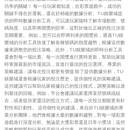
功率的關鍵！ 每一位玩家都知道，在彩票遊戲中，成功的
關鍵不僅在於運氣，還在於精確的數據分析。TU娛樂城提
供的即時數據分析工具，可以讓玩家隨時了解市場動態、號
碼熱度、以及即將開獎的賠率，這對於做出正確的投注決策
至關重要。 例如，您可以在即將到來的開獎前，通過TU娛
樂城的分析工具快速了解各種號碼的熱度趨勢，根據這些數
據來調整您的投注策略。此外，TU娛樂城的即時分析工具
還會對每一場比賽、每一次開獎進行實時更新，幫助玩家隨
時掌握最新的市場資訊，並進行最佳的投注選擇。 專業的
策略建議：讓每次投注都更有價值 除了提供數據分析，TU
娛樂城還會根據玩家的投注歷史，提供個性化的策略建議。
這些建議可以幫助玩家根據自己的投注模式，調整策略以達
到最佳的回報。例如，平台會建議玩家選擇某些號碼或組
合，或者提供更靈活的投注方式，讓每一次投注都能更有針
對性和計劃性。 這些個性化的建議，來自於TU娛樂城的專
業分析團隊，他們會根據大量的數據和趨勢，對每一場彩票
遊戲進行深度分析。無論是大獎彩票還是日常小獎項，這些
策略都能幫助玩家提高投注成功率，從而使遊戲過程更加充