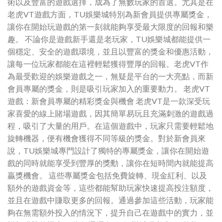
術以及豐富的遊戲選擇，成為了無數玩家的首選。尤其是在
老虎VT遊戲方面，TU娛樂城特別為新會員提供專屬獎金，
讓你在開始玩遊戲的第一刻就能夠享受最大限度的回報和樂
趣。 不論你是遊戲新手還是老玩家，TU娛樂城都能提供一
個穩定、安全的遊戲環境，並且以豐富的獎金和優惠活動，
讓每一位玩家都能在這裡輕鬆獲得豐厚的回報。老虎VT作
為最受歡迎的娛樂遊戲之一，無疑是平台的一大亮點，而新
會員專屬的獎金，則是吸引玩家加入的重要動力。 老虎VT
遊戲：新會員專屬的精彩獎金與機會 老虎VT是一款深受玩
家喜愛的線上賭場遊戲，因其簡單易玩且充滿刺激的遊戲過
程，吸引了大量的用戶。在這個遊戲中，玩家只需要輕鬆地
旋轉機器，便有機會獲得不同等級的獎金。對於新會員來
說，TU娛樂城專門設計了獨特的專屬獎金，讓你在開始遊
戲的同時就能享受到豐厚的獎勳，讓你在短時間內就能提高
贏獎機會。 這些專屬獎金包括免費旋轉、現金紅利、以及
額外的遊戲資金等，這些都能幫助玩家快速提高投注額度，
並且在遊戲中賺取更多的回報。通過參加這些活動，玩家能
夠在無需額外投入的情況下，提升自己在遊戲中的實力，並