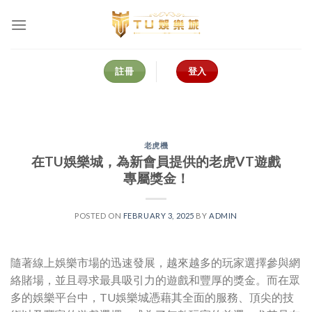
Skip
to
content
註冊
登入
老虎機
在TU娛樂城，為新會員提供的老虎VT遊戲
專屬獎金！
POSTED ON
FEBRUARY 3, 2025
BY
ADMIN
隨著線上娛樂市場的迅速發展，越來越多的玩家選擇參與網
絡賭場，並且尋求最具吸引力的遊戲和豐厚的獎金。而在眾
多的娛樂平台中，TU娛樂城憑藉其全面的服務、頂尖的技