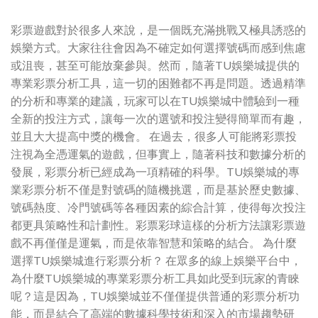
彩票遊戲對於很多人來說，是一個既充滿挑戰又極具誘惑的
娛樂方式。大家往往會因為不確定如何選擇號碼而感到焦慮
或沮喪，甚至可能放棄參與。然而，隨著TU娛樂城提供的
專業彩票分析工具，這一切的困難都不再是問題。透過精準
的分析和專業的建議，玩家可以在TU娛樂城中體驗到一種
全新的投注方式，讓每一次的選號和投注變得簡單而有趣，
並且大大提高中獎的機會。 在過去，很多人可能將彩票投
注視為全憑運氣的遊戲，但事實上，隨著科技和數據分析的
發展，彩票分析已經成為一項精確的科學。TU娛樂城的專
業彩票分析不僅是對號碼的隨機挑選，而是基於歷史數據、
號碼熱度、冷門號碼等各種因素的綜合計算，使得每次投注
都更具策略性和計劃性。彩票彩球這樣的分析方法讓彩票遊
戲不再僅僅是運氣，而是依靠智慧和策略的結合。 為什麼
選擇TU娛樂城進行彩票分析？ 在眾多的線上娛樂平台中，
為什麼TU娛樂城的專業彩票分析工具如此受到玩家的青睞
呢？這是因為，TU娛樂城並不僅僅提供普通的彩票分析功
能，而是結合了高端的數據科學技術和深入的市場趨勢研