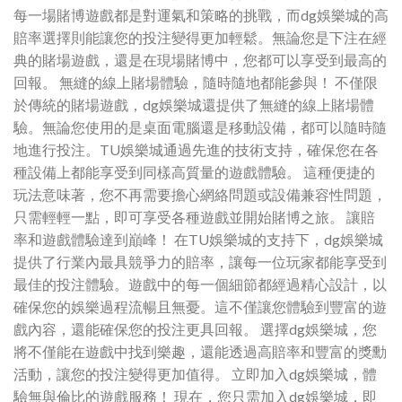
每一場賭博遊戲都是對運氣和策略的挑戰，而dg娛樂城的高
賠率選擇則能讓您的投注變得更加輕鬆。無論您是下注在經
典的賭場遊戲，還是在現場賭博中，您都可以享受到最高的
回報。 無縫的線上賭場體驗，隨時隨地都能參與！ 不僅限
於傳統的賭場遊戲，dg娛樂城還提供了無縫的線上賭場體
驗。無論您使用的是桌面電腦還是移動設備，都可以隨時隨
地進行投注。TU娛樂城通過先進的技術支持，確保您在各
種設備上都能享受到同樣高質量的遊戲體驗。 這種便捷的
玩法意味著，您不再需要擔心網絡問題或設備兼容性問題，
只需輕輕一點，即可享受各種遊戲並開始賭博之旅。 讓賠
率和遊戲體驗達到巔峰！ 在TU娛樂城的支持下，dg娛樂城
提供了行業內最具競爭力的賠率，讓每一位玩家都能享受到
最佳的投注體驗。遊戲中的每一個細節都經過精心設計，以
確保您的娛樂過程流暢且無憂。這不僅讓您體驗到豐富的遊
戲內容，還能確保您的投注更具回報。 選擇dg娛樂城，您
將不僅能在遊戲中找到樂趣，還能透過高賠率和豐富的獎勳
活動，讓您的投注變得更加值得。 立即加入dg娛樂城，體
驗無與倫比的遊戲服務！ 現在，您只需加入dg娛樂城，即