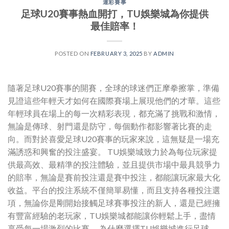
運彩賽事
足球U20賽事熱血開打，TU娛樂城為你提供
最佳賠率！
POSTED ON
FEBRUARY 3, 2025
BY
ADMIN
隨著足球U20賽事的開賽，全球的球迷們正摩拳擦掌，準備
見證這些年輕天才如何在國際賽場上展現他們的才華。這些
年輕球員在場上的每一次精彩表現，都充滿了挑戰和激情，
無論是傳球、射門還是防守，每個動作都影響著比賽的走
向。而對於喜愛足球U20賽事的玩家來說，這無疑是一場充
滿誘惑和興奮的投注盛宴。 TU娛樂城致力於為每位玩家提
供最高效、最精準的投注體驗，並且提供市場中最具競爭力
的賠率，無論是賽前投注還是賽中投注，都能讓玩家最大化
收益。平台的投注系統不僅簡單易懂，而且支持各種投注選
項，無論你是剛開始接觸足球賽事投注的新人，還是已經擁
有豐富經驗的老玩家，TU娛樂城都能讓你輕鬆上手，盡情
享受每一場激烈的比賽。 為什麼選擇TU娛樂城進行足球