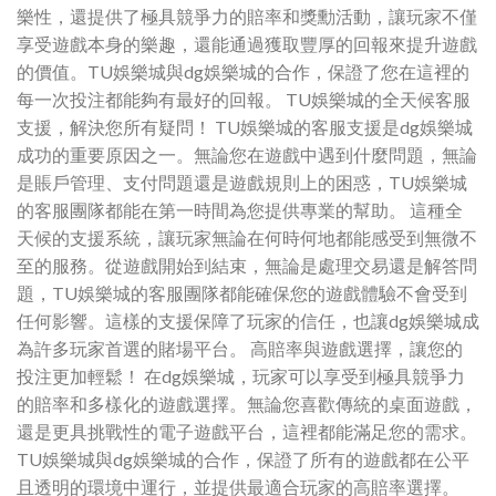
樂性，還提供了極具競爭力的賠率和獎勳活動，讓玩家不僅
享受遊戲本身的樂趣，還能通過獲取豐厚的回報來提升遊戲
的價值。TU娛樂城與dg娛樂城的合作，保證了您在這裡的
每一次投注都能夠有最好的回報。 TU娛樂城的全天候客服
支援，解決您所有疑問！ TU娛樂城的客服支援是dg娛樂城
成功的重要原因之一。無論您在遊戲中遇到什麼問題，無論
是賬戶管理、支付問題還是遊戲規則上的困惑，TU娛樂城
的客服團隊都能在第一時間為您提供專業的幫助。 這種全
天候的支援系統，讓玩家無論在何時何地都能感受到無微不
至的服務。從遊戲開始到結束，無論是處理交易還是解答問
題，TU娛樂城的客服團隊都能確保您的遊戲體驗不會受到
任何影響。這樣的支援保障了玩家的信任，也讓dg娛樂城成
為許多玩家首選的賭場平台。 高賠率與遊戲選擇，讓您的
投注更加輕鬆！ 在dg娛樂城，玩家可以享受到極具競爭力
的賠率和多樣化的遊戲選擇。無論您喜歡傳統的桌面遊戲，
還是更具挑戰性的電子遊戲平台，這裡都能滿足您的需求。
TU娛樂城與dg娛樂城的合作，保證了所有的遊戲都在公平
且透明的環境中運行，並提供最適合玩家的高賠率選擇。