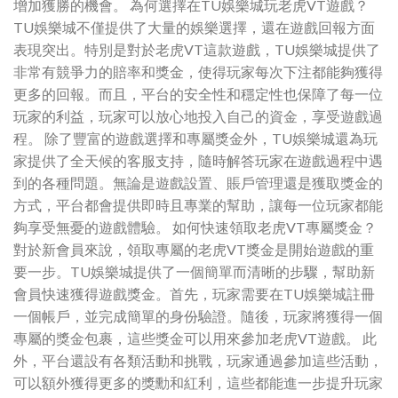
增加獲勝的機會。 為何選擇在TU娛樂城玩老虎VT遊戲？
TU娛樂城不僅提供了大量的娛樂選擇，還在遊戲回報方面
表現突出。特別是對於老虎VT這款遊戲，TU娛樂城提供了
非常有競爭力的賠率和獎金，使得玩家每次下注都能夠獲得
更多的回報。而且，平台的安全性和穩定性也保障了每一位
玩家的利益，玩家可以放心地投入自己的資金，享受遊戲過
程。 除了豐富的遊戲選擇和專屬獎金外，TU娛樂城還為玩
家提供了全天候的客服支持，隨時解答玩家在遊戲過程中遇
到的各種問題。無論是遊戲設置、賬戶管理還是獲取獎金的
方式，平台都會提供即時且專業的幫助，讓每一位玩家都能
夠享受無憂的遊戲體驗。 如何快速領取老虎VT專屬獎金？
對於新會員來說，領取專屬的老虎VT獎金是開始遊戲的重
要一步。TU娛樂城提供了一個簡單而清晰的步驟，幫助新
會員快速獲得遊戲獎金。首先，玩家需要在TU娛樂城註冊
一個帳戶，並完成簡單的身份驗證。隨後，玩家將獲得一個
專屬的獎金包裹，這些獎金可以用來參加老虎VT遊戲。 此
外，平台還設有各類活動和挑戰，玩家通過參加這些活動，
可以額外獲得更多的獎勳和紅利，這些都能進一步提升玩家