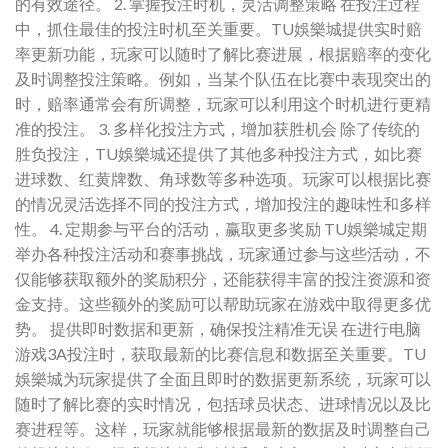
的有效途径。 2. 掌握投注时机，灵活调整策略 在投注过程
中，抓住最佳的投注时机至关重要。TU娛樂城提供实时赔
率更新功能，玩家可以随时了解比赛进展，根据赔率的变化
及时调整投注策略。例如，当某个队伍在比赛中表现突出的
时，赔率通常会有所调整，玩家可以利用这个时机进行更精
准的投注。 3. 多样化投注方式，增加获胜机会 除了传统的
胜负投注，TU娛樂城还提供了其他多种投注方式，如比赛
进球数、红黄牌数、角球数等多种选项。玩家可以根据比赛
的情况灵活选择不同的投注方式，增加投注的趣味性和多样
性。 4. 定期参与平台的活动，赢取更多奖励 TU娛樂城定期
举办各种投注活动和赛事挑战，玩家通过参与这些活动，不
仅能够获取额外的奖励积分，还能获得丰富的投注资源和资
金支持。这些额外的奖励可以帮助玩家在游戏中取得更多优
势。 提供即时数据和更新，确保投注精准无误 在进行电脑
游戏3A投注时，获取最新的比赛信息和数据至关重要。TU
娛樂城为玩家提供了全面且即时的数据更新系统，玩家可以
随时了解比赛的实时情况，包括球员状态、进球情况以及比
赛进程等。这样，玩家就能够根据最新的数据及时调整自己