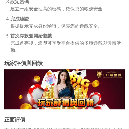
設定密碼
建立一組安全性高的密碼，確保您的帳號安全。
完成驗證
根據提示完成身份驗證，保障您的遊戲安全。
首次存款並開始遊戲
完成首存後，您即可享受平台提供的多種遊戲與優惠活
動。
玩家評價與回饋
正面評價