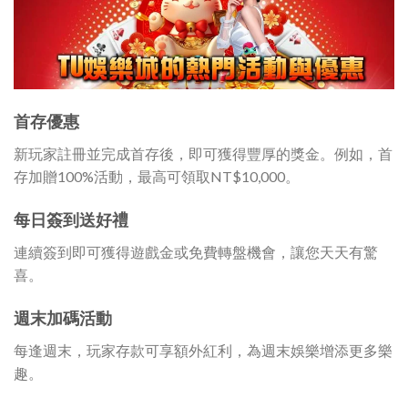
首存優惠
新玩家註冊並完成首存後，即可獲得豐厚的獎金。例如，首
存加贈100%活動，最高可領取NT$10,000。
每日簽到送好禮
連續簽到即可獲得遊戲金或免費轉盤機會，讓您天天有驚
喜。
週末加碼活動
每逢週末，玩家存款可享額外紅利，為週末娛樂增添更多樂
趣。