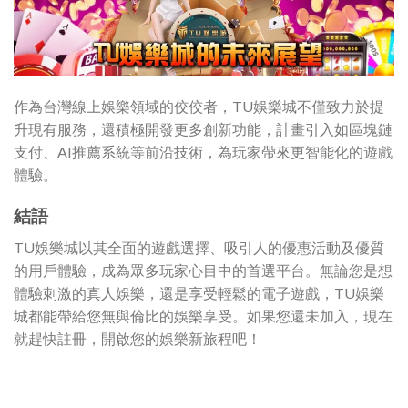
作為台灣線上娛樂領域的佼佼者，TU娛樂城不僅致力於提
升現有服務，還積極開發更多創新功能，計畫引入如區塊鏈
支付、AI推薦系統等前沿技術，為玩家帶來更智能化的遊戲
體驗。
結語
TU娛樂城以其全面的遊戲選擇、吸引人的優惠活動及優質
的用戶體驗，成為眾多玩家心目中的首選平台。無論您是想
體驗刺激的真人娛樂，還是享受輕鬆的電子遊戲，TU娛樂
城都能帶給您無與倫比的娛樂享受。如果您還未加入，現在
就趕快註冊，開啟您的娛樂新旅程吧！