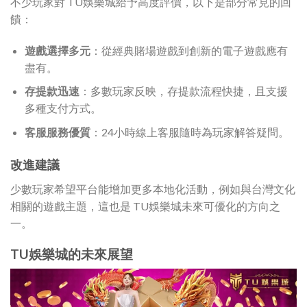
不少玩家對 TU娛樂城給予高度評價，以下是部分常見的回
饋：
遊戲選擇多元
：從經典賭場遊戲到創新的電子遊戲應有
盡有。
存提款迅速
：多數玩家反映，存提款流程快捷，且支援
多種支付方式。
客服服務優質
：24小時線上客服隨時為玩家解答疑問。
改進建議
少數玩家希望平台能增加更多本地化活動，例如與台灣文化
相關的遊戲主題，這也是 TU娛樂城未來可優化的方向之
一。
TU娛樂城的未來展望