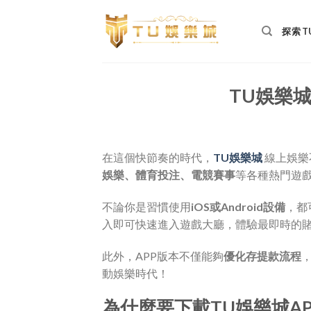
Skip
to
探索 
content
TU娛樂
在這個快節奏的時代，
TU娛樂城
線上娛樂
娛樂、體育投注、電競賽事
等各種熱門遊
不論你是習慣使用
iOS或Android設備
，都
入即可快速進入遊戲大廳，體驗最即時的
此外，APP版本不僅能夠
優化存提款流程
動娛樂時代！
為什麼要下載TU娛樂城A