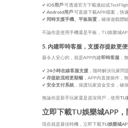
✔
iOS用戶
可透過官方下載連結或TestFlig
✔
Android用戶
可直接下載APK檔案，快
✔
同時支援手機、平板裝置
，確保遊戲體
不論你是使用手機還是平板，TU娛樂城A
5. 內建即時客服，支援存提款更
最令人安心的，就是APP內建
即時客服
，
✔
24小時在線客服支援
，隨時解決玩家問
✔
存提款流程更順暢
，APP內直接操作，
✔
安全支付系統
，保護玩家資金安全，確
無論你是新手玩家還是資深用戶，使用
TU
立即下載TU娛樂城APP
現在就是最佳時機，立即下載
TU娛樂城AP