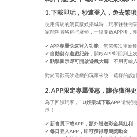
1. 下載即玩，秒速登入，免去繁
使用傳統的網頁版娛樂城時，玩家往往需
家能夠省略這些麻煩，一鍵開啟APP後，
✔
APP專屬快速登入功能
，無需每次重新
✔
自動儲存遊戲紀錄
，開啟APP即回到上
✔
點擊圖示即可開啟遊戲大廳
，不用再輸
對於喜歡高效遊戲的玩家來說，這樣的設
2. APP限定專屬優惠，讓你獲得
為了回饋玩家，
TU娛樂城下載APP
還特別
厚！
✔
新會員下載APP，額外贈送彩金與紅利
✔
每日登入APP，即可獲得專屬獎勵金