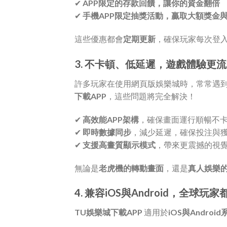
✔
APP限定的存款回饋，讓你的資金翻倍
✔
手機APP限定抽獎活動，贏取大額獎金
這些優惠都會
定期更新
，確保玩家每次登
3. 不卡頓、低延遲，遊戲體驗更
許多玩家在使用網頁版娛樂城時，常常遇
下載APP
，這些問題將完全解決！
✔
高效能APP架構
，確保畫面運行順暢不
✔
即時數據同步
，減少延遲，確保投注與
✔
支援高畫質顯示模式
，帶來更震撼的視
無論是
老虎機的轉動畫面
，還是
真人娛樂
4. 兼容iOS與Android，全球玩
TU娛樂城下載APP
適用於
iOS與Android