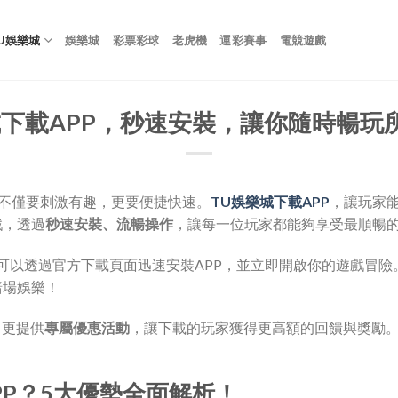
TU娛樂城
娛樂城
彩票彩球
老虎機
運彩賽事
電競遊戲
城下載APP，秒速安裝，讓你隨時暢玩
不僅要刺激有趣，更要便捷快速。
TU娛樂城下載APP
，讓玩家
戲，透過
秒速安裝、流暢操作
，讓每一位玩家都能夠享受最順暢
可以透過官方下載頁面迅速安裝APP，並立即開啟你的遊戲冒
賭場娛樂！
，更提供
專屬優惠活動
，讓下載的玩家獲得更高額的回饋與獎勵
PP？5大優勢全面解析！