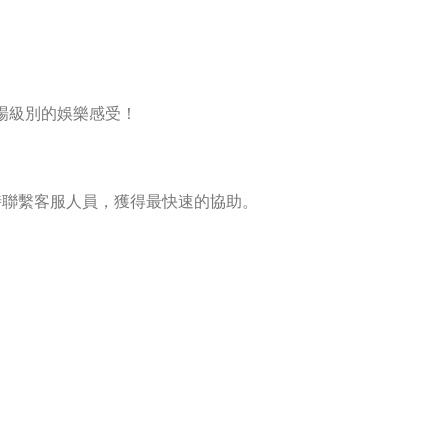
場級別的娛樂感受！
時聯繫客服人員，獲得最快速的協助。