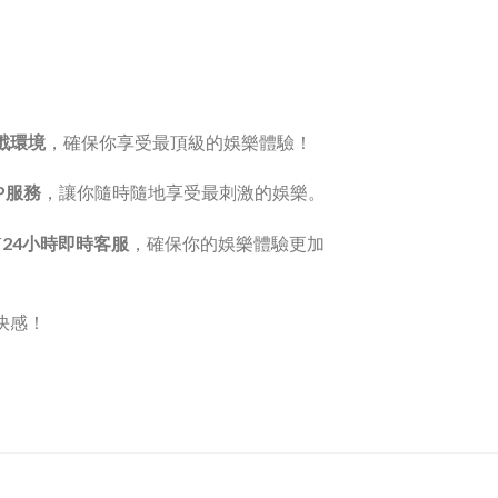
戲環境
，確保你享受最頂級的娛樂體驗！
P服務
，讓你隨時隨地享受最刺激的娛樂。
有
24小時即時客服
，確保你的娛樂體驗更加
快感！