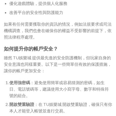
優化遊戲體驗，提供個人化服務
改善平台的安全性與防護能力
如果有任何需要獲取你的資訊的情況，例如法規要求或司法
機構調查，我們也會在確保你的權益不受影響的前提下，依
照法律程序處理。
如何提升你的帳戶安全？
雖然 TU娛樂城 提供最先進的安全防護機制，但玩家自身的
安全意識也同樣重要。以下是一些簡單但有效的保護措施，
讓你的帳戶更加安全：
使用強密碼
：避免使用簡單或容易猜測的密碼，如生
日、電話號碼等，建議使用大小寫字母、數字和特殊符
號的組合。
開啟雙重驗證
：在 TU娛樂城 開啟雙重驗證，確保只有你
本人才能登入帳號並進行交易。