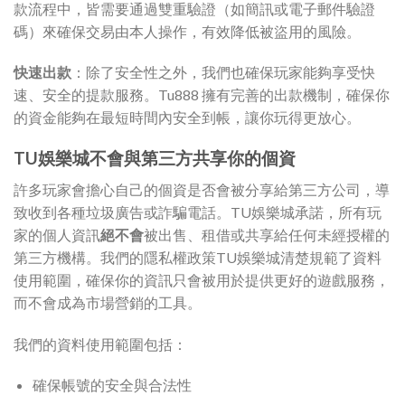
款流程中，皆需要通過雙重驗證（如簡訊或電子郵件驗證
碼）來確保交易由本人操作，有效降低被盜用的風險。
快速出款
：除了安全性之外，我們也確保玩家能夠享受快
速、安全的提款服務。Tu888 擁有完善的出款機制，確保你
的資金能夠在最短時間內安全到帳，讓你玩得更放心。
TU娛樂城不會與第三方共享你的個資
許多玩家會擔心自己的個資是否會被分享給第三方公司，導
致收到各種垃圾廣告或詐騙電話。TU娛樂城承諾，所有玩
家的個人資訊
絕不會
被出售、租借或共享給任何未經授權的
第三方機構。我們的隱私權政策TU娛樂城清楚規範了資料
使用範圍，確保你的資訊只會被用於提供更好的遊戲服務，
而不會成為市場營銷的工具。
我們的資料使用範圍包括：
確保帳號的安全與合法性