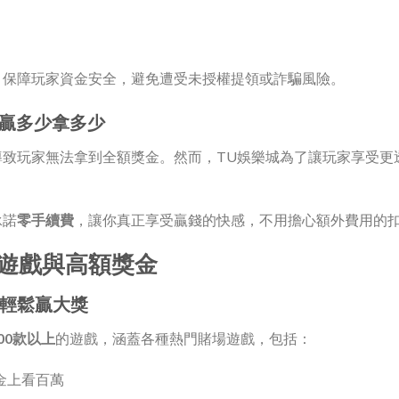
，保障玩家資金安全，避免遭受未授權提領或詐騙風險。
你贏多少拿多少
致玩家無法拿到全額獎金。然而，TU娛樂城為了讓玩家享受更
承諾
零手續費
，讓你真正享受贏錢的快感，不用擔心額外費用的
款遊戲與高額獎金
你輕鬆贏大獎
500款以上
的遊戲，涵蓋各種熱門賭場遊戲，包括：
金上看百萬