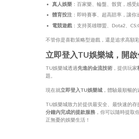
真人娛樂
：百家樂、輪盤、骰寶，感受
體育投注
：即時賽事、超高賠率，讓你
電競遊戲
：支持英雄聯盟、Dota2、C
不管你是喜歡策略型遊戲，還是追求高額彩
立即登入TU娛樂城，開
TU娛樂城透過
先進的金流技術
，提供玩家
題。
現在就
立即登入TU娛樂城
，體驗最順暢的
TU娛樂城致力於提供最安全、最快速的存
分鐘內完成的提款服務
，你可以隨時提取
正無憂的娛樂生活！