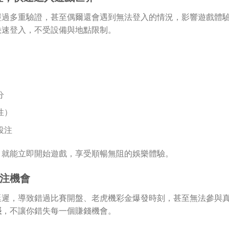
過多重驗證，甚至偶爾還會遇到無法登入的情況，影響遊戲體驗
快速登入，不受設備與地點限制。
分
性）
投注
，就能立即開始遊戲，享受順暢無阻的娛樂體驗。
投注機會
延遲，導致錯過比賽開盤、老虎機彩金爆發時刻，甚至無法參與真
帳
，不讓你錯失每一個賺錢機會。