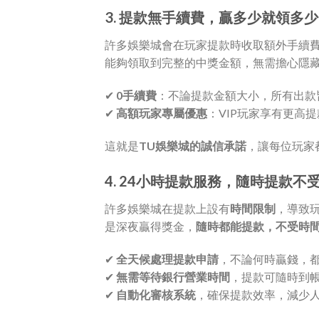
3. 提款無手續費，贏多少就領多
許多娛樂城會在玩家提款時收取額外手續
能夠領取到完整的中獎金額，無需擔心隱
✔
0手續費
：不論提款金額大小，所有出款
✔
高額玩家專屬優惠
：VIP玩家享有更高
這就是
TU娛樂城的誠信承諾
，讓每位玩家
4. 24小時提款服務，隨時提款不
許多娛樂城在提款上設有
時間限制
，導致
是深夜贏得獎金，
隨時都能提款，不受時
✔
全天候處理提款申請
，不論何時贏錢，
✔
無需等待銀行營業時間
，提款可隨時到
✔
自動化審核系統
，確保提款效率，減少