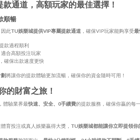
屬提款通道，高額玩家的最佳選擇！
提款順暢
，因此
TU娛樂城提供VIP專屬提款通道
，確保VIP玩家能夠享受
最
保提款過程順利
，適合高額投注玩家
核，確保出款速度更快
計劃
將讓你的提款體驗更加流暢，確保你的資金隨時可用！
啟你的財富之旅！
，體驗業界最
快速、安全、0手續費
的提款服務，確保你贏的每
在體育投注或真人娛樂贏得大獎，
TU娛樂城都能讓你立即提領你